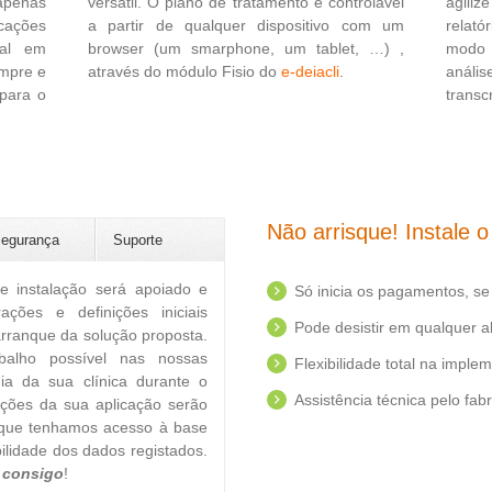
versátil. O plano de tratamento é controlável
agiliz
 apenas
a partir de qualquer dispositivo com um
relat
rcações
browser (um smarphone, um tablet, …) ,
modo 
al em
através do módulo Fisio do
e-deiacli
.
análi
empre e
transc
 para o
Não arrisque! Instale o
egurança
Suporte
e instalação será apoiado e
Só inicia os pagamentos, se 
ações e definições iniciais
Pode desistir em qualquer al
arranque da solução proposta.
balho possível nas nossas
Flexibilidade total na impl
-dia da sua clínica durante o
Assistência técnica pelo fab
ações da sua aplicação serão
que tenhamos acesso à base
ilidade dos dados registados.
 consigo
!