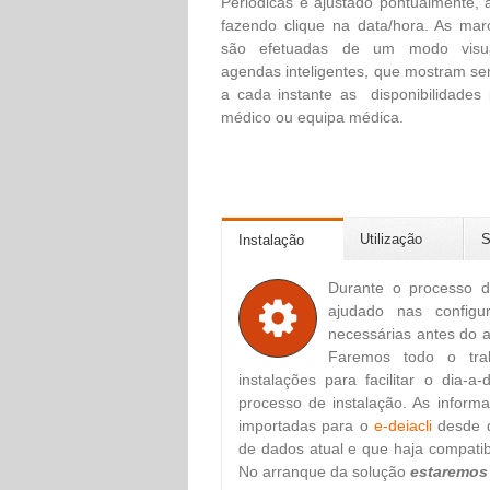
Periódicas e ajustado pontualmente,
fazendo clique na data/hora. As ma
são efetuadas de um modo visu
agendas inteligentes, que mostram s
a cada instante as disponibilidades
médico ou equipa médica.
Utilização
S
Instalação
Durante o processo d
ajudado nas configur
necessárias antes do 
Faremos todo o tra
instalações para facilitar o dia-a
processo de instalação. As inform
importadas para o
e-deiacli
desde 
de dados atual e que haja compatib
No arranque da solução
estaremos