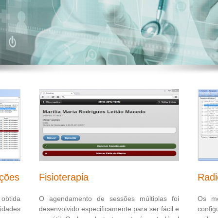
segura
Fisioterapia
Radi
ações
O agendamento de sessões múltiplas foi
Os mo
btida
desenvolvido especificamente para ser fácil e
confi
idades